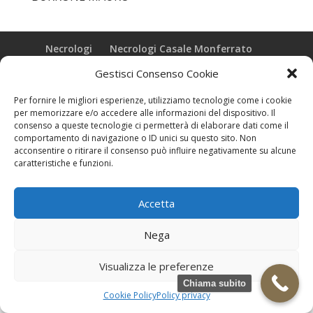
Necrologi
Necrologi Casale Monferrato
Necrologi Alessandria
Necrologi Piemonte
Gestisci Consenso Cookie
Realizzazione grafica e Copyright © zeropensieri local web -
Per fornire le migliori esperienze, utilizziamo tecnologie come i cookie
Casale Monferrato info@zeropensieri-cloud
per memorizzare e/o accedere alle informazioni del dispositivo. Il
consenso a queste tecnologie ci permetterà di elaborare dati come il
comportamento di navigazione o ID unici su questo sito. Non
acconsentire o ritirare il consenso può influire negativamente su alcune
caratteristiche e funzioni.
Accetta
Nega
Visualizza le preferenze
Chiama subito
Cookie Policy
Policy privacy