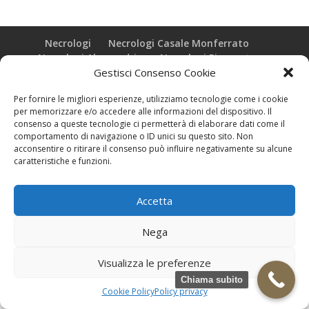
Necrologi
Necrologi Casale Monferrato
Necrologi Alessandria
Necrologi Piemonte
Gestisci Consenso Cookie
Realizzazione grafica e Copyright © zeropensieri local web -
Per fornire le migliori esperienze, utilizziamo tecnologie come i cookie
Casale Monferrato info@zeropensieri-cloud
per memorizzare e/o accedere alle informazioni del dispositivo. Il
consenso a queste tecnologie ci permetterà di elaborare dati come il
comportamento di navigazione o ID unici su questo sito. Non
acconsentire o ritirare il consenso può influire negativamente su alcune
caratteristiche e funzioni.
Accetta
Nega
Visualizza le preferenze
Chiama subito
Cookie Policy
Policy privacy