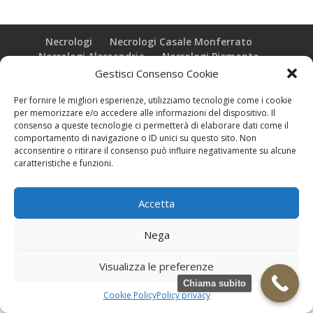
Necrologi
Necrologi Casale Monferrato
Necrologi Alessandria
Necrologi Piemonte
Gestisci Consenso Cookie
Realizzazione grafica e Copyright © zeropensieri local web -
Per fornire le migliori esperienze, utilizziamo tecnologie come i cookie
Casale Monferrato info@zeropensieri-cloud
per memorizzare e/o accedere alle informazioni del dispositivo. Il
consenso a queste tecnologie ci permetterà di elaborare dati come il
comportamento di navigazione o ID unici su questo sito. Non
acconsentire o ritirare il consenso può influire negativamente su alcune
caratteristiche e funzioni.
Accetta
Nega
Visualizza le preferenze
Chiama subito
Cookie Policy
Policy privacy