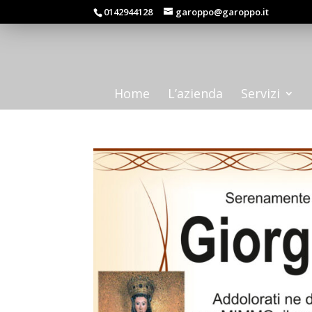
0142944128
garoppo@garoppo.it
Home
L’azienda
Servizi