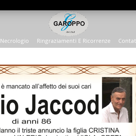
Necrologio
Ringraziamenti E Ricorrenze
Contat