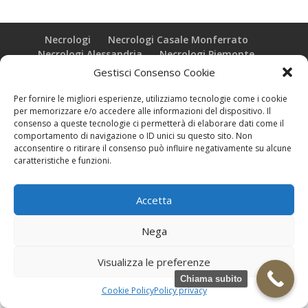
Necrologi
Necrologi Casale Monferrato
Necrologi Alessandria
Necrologi Piemonte
Gestisci Consenso Cookie
Realizzazione grafica e Copyright © zeropensieri local web -
Per fornire le migliori esperienze, utilizziamo tecnologie come i cookie
Casale Monferrato info@zeropensieri-cloud
per memorizzare e/o accedere alle informazioni del dispositivo. Il
consenso a queste tecnologie ci permetterà di elaborare dati come il
comportamento di navigazione o ID unici su questo sito. Non
acconsentire o ritirare il consenso può influire negativamente su alcune
caratteristiche e funzioni.
Accetta
Nega
Visualizza le preferenze
Chiama subito
Cookie Policy
Policy privacy