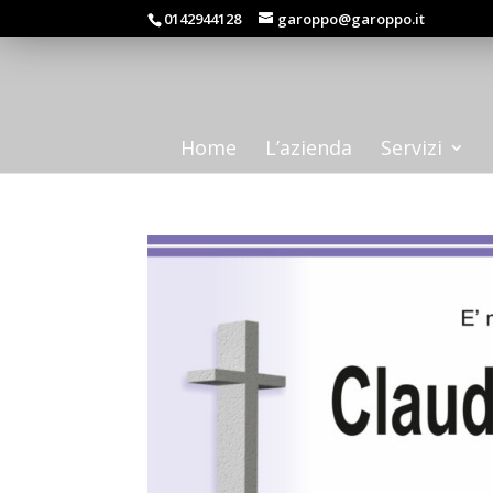
0142944128
garoppo@garoppo.it
Home
L’azienda
Servizi