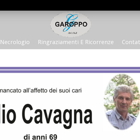
Necrologio
Ringraziamenti E Ricorrenze
Contat