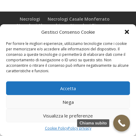
Necrologi
Necrologi Casale Monferrato
Necrologi Alessandria
Necrologi Piemonte
Gestisci Consenso Cookie
Realizzazione grafica e Copyright © zeropensieri local web -
Per fornire le migliori esperienze, utilizziamo tecnologie come i cookie
Casale Monferrato info@zeropensieri-cloud
per memorizzare e/o accedere alle informazioni del dispositivo. Il
consenso a queste tecnologie ci permetterà di elaborare dati come il
comportamento di navigazione o ID unici su questo sito. Non
acconsentire o ritirare il consenso può influire negativamente su alcune
caratteristiche e funzioni.
Accetta
Nega
Visualizza le preferenze
Chiama subito
Cookie Policy
Policy privacy