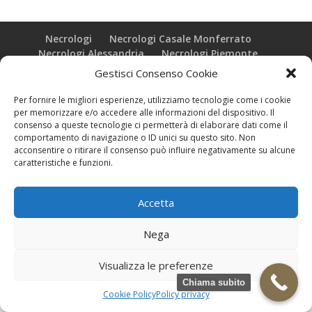
Necrologi
Necrologi Casale Monferrato
Necrologi Alessandria
Necrologi Piemonte
Gestisci Consenso Cookie
Realizzazione grafica e Copyright © zeropensieri local web -
Per fornire le migliori esperienze, utilizziamo tecnologie come i cookie
Casale Monferrato info@zeropensieri-cloud
per memorizzare e/o accedere alle informazioni del dispositivo. Il
consenso a queste tecnologie ci permetterà di elaborare dati come il
comportamento di navigazione o ID unici su questo sito. Non
acconsentire o ritirare il consenso può influire negativamente su alcune
caratteristiche e funzioni.
Accetta
Nega
Visualizza le preferenze
Chiama subito
Cookie Policy
Policy privacy