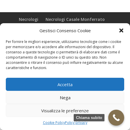
Necrologi
Necrologi Casale Monferrato
Necrologi Alessandria
Necrologi Piemonte
Gestisci Consenso Cookie
Realizzazione grafica e Copyright © zeropensieri local web -
Per fornire le migliori esperienze, utilizziamo tecnologie come i cookie
Casale Monferrato info@zeropensieri-cloud
per memorizzare e/o accedere alle informazioni del dispositivo. Il
consenso a queste tecnologie ci permetterà di elaborare dati come il
comportamento di navigazione o ID unici su questo sito. Non
acconsentire o ritirare il consenso può influire negativamente su alcune
caratteristiche e funzioni.
Accetta
Nega
Visualizza le preferenze
Chiama subito
Cookie Policy
Policy privacy