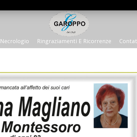
Necrologio
Ringraziamenti E Ricorrenze
Contat