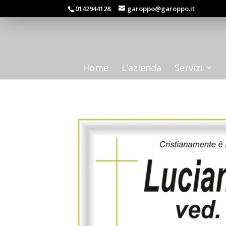
0142944128
garoppo@garoppo.it
Home
L’azienda
Servizi