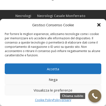
Necrologi
Necrologi Casale Monferrato
Necrologi Alessandria
Necrologi Piemonte
Gestisci Consenso Cookie
Realizzazione grafica e Copyright © zeropensieri local web -
Per fornire le migliori esperienze, utilizziamo tecnologie come i cookie
Casale Monferrato info@zeropensieri-cloud
per memorizzare e/o accedere alle informazioni del dispositivo. Il
consenso a queste tecnologie ci permetterà di elaborare dati come il
comportamento di navigazione o ID unici su questo sito. Non
acconsentire o ritirare il consenso può influire negativamente su alcune
caratteristiche e funzioni.
Accetta
Nega
Visualizza le preferenze
Chiama subito
Cookie Policy
Policy privacy