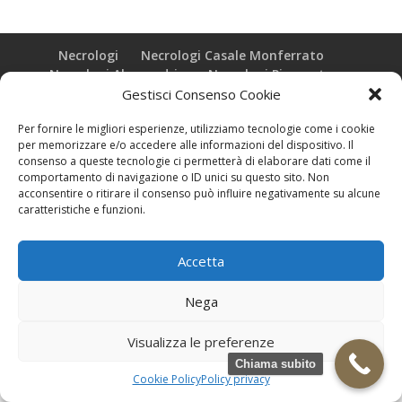
Necrologi
Necrologi Casale Monferrato
Necrologi Alessandria
Necrologi Piemonte
Gestisci Consenso Cookie
Realizzazione grafica e Copyright © zeropensieri local web -
Per fornire le migliori esperienze, utilizziamo tecnologie come i cookie
Casale Monferrato info@zeropensieri-cloud
per memorizzare e/o accedere alle informazioni del dispositivo. Il
consenso a queste tecnologie ci permetterà di elaborare dati come il
comportamento di navigazione o ID unici su questo sito. Non
acconsentire o ritirare il consenso può influire negativamente su alcune
caratteristiche e funzioni.
Accetta
Nega
Visualizza le preferenze
Chiama subito
Cookie Policy
Policy privacy