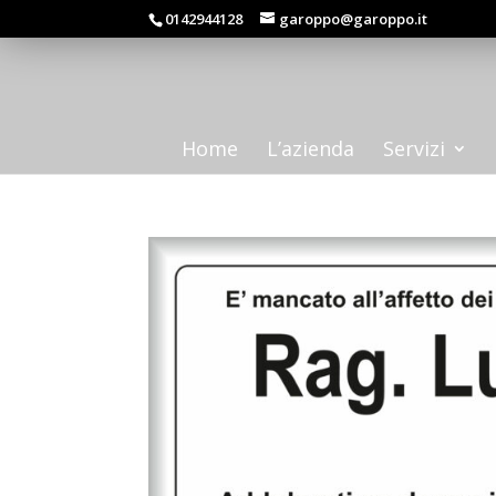
0142944128
garoppo@garoppo.it
Home
L’azienda
Servizi