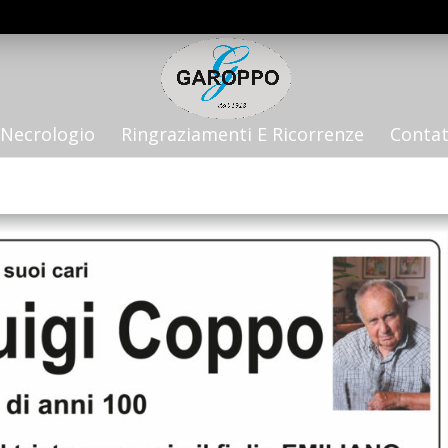
Necrologio
Ringraziamenti E Ricorrenze
Contat