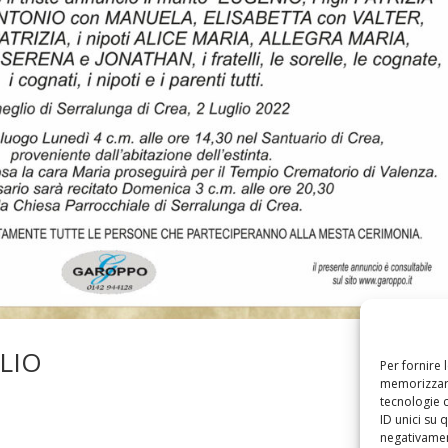
LIO
Per fornire 
memorizzare
tecnologie 
ID unici su 
negativament