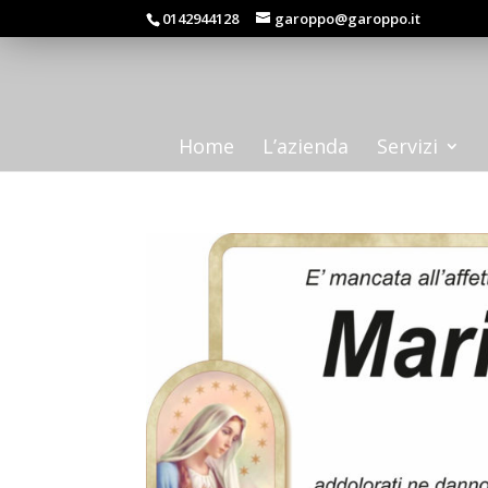
0142944128
garoppo@garoppo.it
Home
L’azienda
Servizi