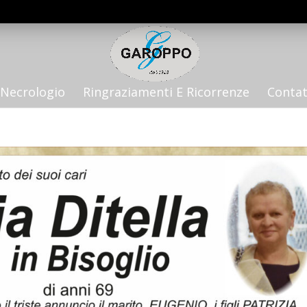
Necrologio
Ringraziamenti E Ricorrenze
Contat