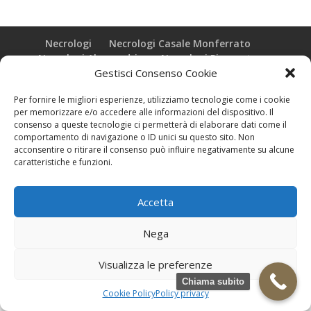
Necrologi
Necrologi Casale Monferrato
Necrologi Alessandria
Necrologi Piemonte
Gestisci Consenso Cookie
Realizzazione grafica e Copyright © zeropensieri local web -
Per fornire le migliori esperienze, utilizziamo tecnologie come i cookie
Casale Monferrato info@zeropensieri-cloud
per memorizzare e/o accedere alle informazioni del dispositivo. Il
consenso a queste tecnologie ci permetterà di elaborare dati come il
comportamento di navigazione o ID unici su questo sito. Non
acconsentire o ritirare il consenso può influire negativamente su alcune
caratteristiche e funzioni.
Accetta
Nega
Visualizza le preferenze
Chiama subito
Cookie Policy
Policy privacy