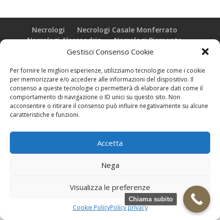
Necrologi
Necrologi Casale Monferrato
Necrologi Alessandria
Necrologi Piemonte
Gestisci Consenso Cookie
Realizzazione grafica e Copyright © zeropensieri local web -
Per fornire le migliori esperienze, utilizziamo tecnologie come i cookie
Casale Monferrato info@zeropensieri-cloud
per memorizzare e/o accedere alle informazioni del dispositivo. Il
consenso a queste tecnologie ci permetterà di elaborare dati come il
comportamento di navigazione o ID unici su questo sito. Non
acconsentire o ritirare il consenso può influire negativamente su alcune
caratteristiche e funzioni.
Accetta
Nega
Visualizza le preferenze
Chiama subito
Cookie Policy
Policy privacy