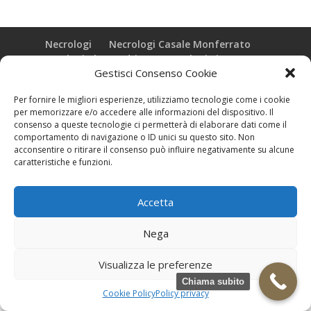
Necrologi
Necrologi Casale Monferrato
Necrologi Alessandria
Necrologi Piemonte
Gestisci Consenso Cookie
Realizzazione grafica e Copyright © zeropensieri local web -
Per fornire le migliori esperienze, utilizziamo tecnologie come i cookie
Casale Monferrato info@zeropensieri-cloud
per memorizzare e/o accedere alle informazioni del dispositivo. Il
consenso a queste tecnologie ci permetterà di elaborare dati come il
comportamento di navigazione o ID unici su questo sito. Non
acconsentire o ritirare il consenso può influire negativamente su alcune
caratteristiche e funzioni.
Accetta
Nega
Visualizza le preferenze
Chiama subito
Cookie Policy
Policy privacy