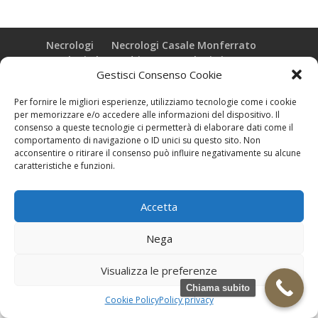
Necrologi
Necrologi Casale Monferrato
Necrologi Alessandria
Necrologi Piemonte
Gestisci Consenso Cookie
Realizzazione grafica e Copyright © zeropensieri local web -
Per fornire le migliori esperienze, utilizziamo tecnologie come i cookie
Casale Monferrato info@zeropensieri-cloud
per memorizzare e/o accedere alle informazioni del dispositivo. Il
consenso a queste tecnologie ci permetterà di elaborare dati come il
comportamento di navigazione o ID unici su questo sito. Non
acconsentire o ritirare il consenso può influire negativamente su alcune
caratteristiche e funzioni.
Accetta
Nega
Visualizza le preferenze
Chiama subito
Cookie Policy
Policy privacy