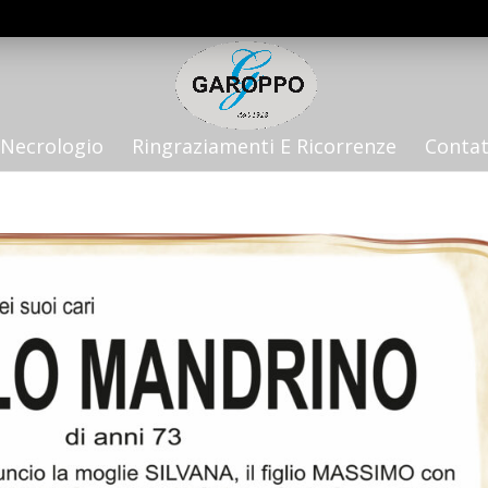
Necrologio
Ringraziamenti E Ricorrenze
Contat