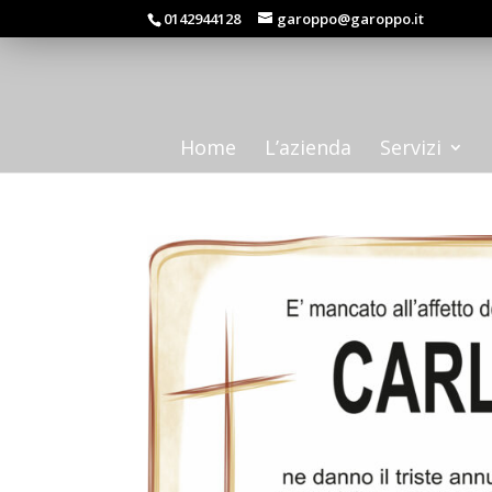
0142944128
garoppo@garoppo.it
Home
L’azienda
Servizi