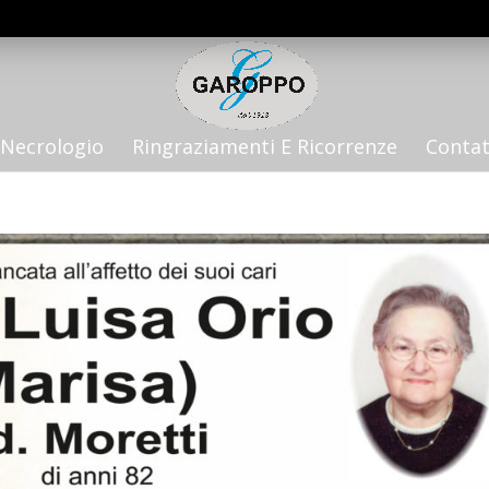
Necrologio
Ringraziamenti E Ricorrenze
Contat