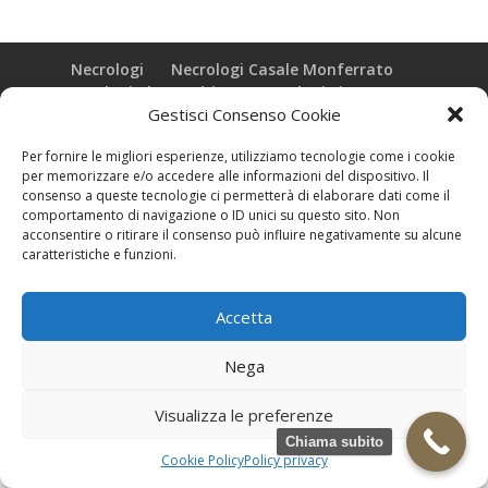
Necrologi
Necrologi Casale Monferrato
Necrologi Alessandria
Necrologi Piemonte
Gestisci Consenso Cookie
Realizzazione grafica e Copyright © zeropensieri local web -
Per fornire le migliori esperienze, utilizziamo tecnologie come i cookie
Casale Monferrato info@zeropensieri-cloud
per memorizzare e/o accedere alle informazioni del dispositivo. Il
consenso a queste tecnologie ci permetterà di elaborare dati come il
comportamento di navigazione o ID unici su questo sito. Non
acconsentire o ritirare il consenso può influire negativamente su alcune
caratteristiche e funzioni.
Accetta
Nega
Visualizza le preferenze
Chiama subito
Cookie Policy
Policy privacy