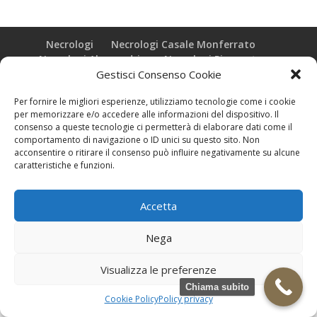
Necrologi
Necrologi Casale Monferrato
Necrologi Alessandria
Necrologi Piemonte
Gestisci Consenso Cookie
Realizzazione grafica e Copyright © zeropensieri local web -
Per fornire le migliori esperienze, utilizziamo tecnologie come i cookie
Casale Monferrato info@zeropensieri-cloud
per memorizzare e/o accedere alle informazioni del dispositivo. Il
consenso a queste tecnologie ci permetterà di elaborare dati come il
comportamento di navigazione o ID unici su questo sito. Non
acconsentire o ritirare il consenso può influire negativamente su alcune
caratteristiche e funzioni.
Accetta
Nega
Visualizza le preferenze
Chiama subito
Cookie Policy
Policy privacy