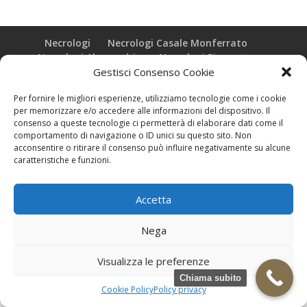
Necrologi
Necrologi Casale Monferrato
Necrologi Alessandria
Necrologi Piemonte
Gestisci Consenso Cookie
Realizzazione grafica e Copyright © zeropensieri local web -
Per fornire le migliori esperienze, utilizziamo tecnologie come i cookie
Casale Monferrato info@zeropensieri-cloud
per memorizzare e/o accedere alle informazioni del dispositivo. Il
consenso a queste tecnologie ci permetterà di elaborare dati come il
comportamento di navigazione o ID unici su questo sito. Non
acconsentire o ritirare il consenso può influire negativamente su alcune
caratteristiche e funzioni.
Accetta
Nega
Visualizza le preferenze
Chiama subito
Cookie Policy
Policy privacy