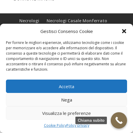
Necrologi
Necrologi Casale Monferrato
Necrologi Alessandria
Necrologi Piemonte
Gestisci Consenso Cookie
Realizzazione grafica e Copyright © zeropensieri local web -
Per fornire le migliori esperienze, utilizziamo tecnologie come i cookie
Casale Monferrato info@zeropensieri-cloud
per memorizzare e/o accedere alle informazioni del dispositivo. Il
consenso a queste tecnologie ci permetterà di elaborare dati come il
comportamento di navigazione o ID unici su questo sito. Non
acconsentire o ritirare il consenso può influire negativamente su alcune
caratteristiche e funzioni.
Accetta
Nega
Visualizza le preferenze
Chiama subito
Cookie Policy
Policy privacy