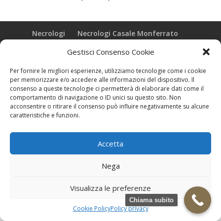
Necrologi
Necrologi Casale Monferrato
Necrologi Alessandria
Necrologi Piemonte
Gestisci Consenso Cookie
Realizzazione grafica e Copyright © zeropensieri local web -
Per fornire le migliori esperienze, utilizziamo tecnologie come i cookie
Casale Monferrato info@zeropensieri-cloud
per memorizzare e/o accedere alle informazioni del dispositivo. Il
consenso a queste tecnologie ci permetterà di elaborare dati come il
comportamento di navigazione o ID unici su questo sito. Non
acconsentire o ritirare il consenso può influire negativamente su alcune
caratteristiche e funzioni.
Accetta
Nega
Visualizza le preferenze
Chiama subito
Cookie Policy
Policy privacy