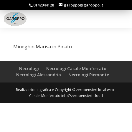
0142944128
garoppo@garoppo.it
Mineghin Marisa in Pinato
Necrologi
Necrologi Casale Monferrato
Necrologi Alessandria
Necrologi Piemonte
Realizzazione grafica e Copyright © zeropensieri local web -
Casale Monferrato info@zeropensieri-cloud