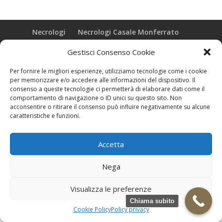
Necrologi
Necrologi Casale Monferrato
Necrologi Alessandria
Necrologi Piemonte
Gestisci Consenso Cookie
Realizzazione grafica e Copyright © zeropensieri local web -
Per fornire le migliori esperienze, utilizziamo tecnologie come i cookie
Casale Monferrato info@zeropensieri-cloud
per memorizzare e/o accedere alle informazioni del dispositivo. Il
consenso a queste tecnologie ci permetterà di elaborare dati come il
comportamento di navigazione o ID unici su questo sito. Non
acconsentire o ritirare il consenso può influire negativamente su alcune
caratteristiche e funzioni.
Accetta
Nega
Visualizza le preferenze
Chiama subito
Cookie Policy
Policy privacy