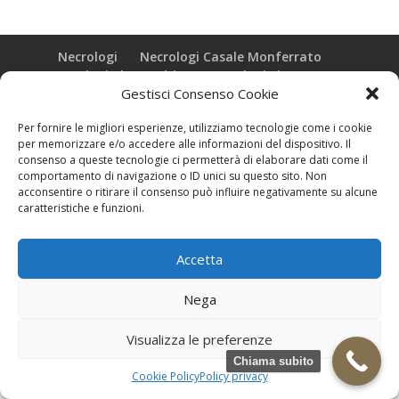
Necrologi
Necrologi Casale Monferrato
Necrologi Alessandria
Necrologi Piemonte
Gestisci Consenso Cookie
Realizzazione grafica e Copyright © zeropensieri local web -
Per fornire le migliori esperienze, utilizziamo tecnologie come i cookie
Casale Monferrato info@zeropensieri-cloud
per memorizzare e/o accedere alle informazioni del dispositivo. Il
consenso a queste tecnologie ci permetterà di elaborare dati come il
comportamento di navigazione o ID unici su questo sito. Non
acconsentire o ritirare il consenso può influire negativamente su alcune
caratteristiche e funzioni.
Accetta
Nega
Visualizza le preferenze
Chiama subito
Cookie Policy
Policy privacy