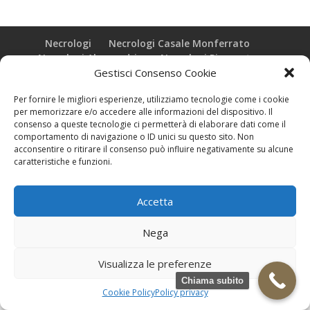
Necrologi
Necrologi Casale Monferrato
Necrologi Alessandria
Necrologi Piemonte
Gestisci Consenso Cookie
Realizzazione grafica e Copyright © zeropensieri local web -
Per fornire le migliori esperienze, utilizziamo tecnologie come i cookie
Casale Monferrato info@zeropensieri-cloud
per memorizzare e/o accedere alle informazioni del dispositivo. Il
consenso a queste tecnologie ci permetterà di elaborare dati come il
comportamento di navigazione o ID unici su questo sito. Non
acconsentire o ritirare il consenso può influire negativamente su alcune
caratteristiche e funzioni.
Accetta
Nega
Visualizza le preferenze
Chiama subito
Cookie Policy
Policy privacy