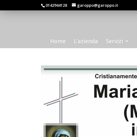
0142944128
garoppo@garoppo.it
Home
L’azienda
Servizi