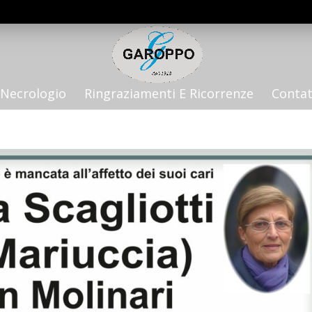
Necrologio
Ringraziamenti E Ricorrenze
Contat