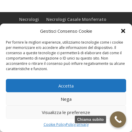
Necrologi
Necrologi Casale Monferrato
Necrologi Alessandria
Necrologi Piemonte
Gestisci Consenso Cookie
Realizzazione grafica e Copyright © zeropensieri local web -
Per fornire le migliori esperienze, utilizziamo tecnologie come i cookie
Casale Monferrato info@zeropensieri-cloud
per memorizzare e/o accedere alle informazioni del dispositivo. Il
consenso a queste tecnologie ci permetterà di elaborare dati come il
comportamento di navigazione o ID unici su questo sito. Non
acconsentire o ritirare il consenso può influire negativamente su alcune
caratteristiche e funzioni.
Accetta
Nega
Visualizza le preferenze
Chiama subito
Cookie Policy
Policy privacy