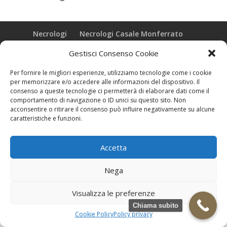
Necrologi
Necrologi Casale Monferrato
Necrologi Alessandria
Necrologi Piemonte
Gestisci Consenso Cookie
Realizzazione grafica e Copyright © zeropensieri local web -
Per fornire le migliori esperienze, utilizziamo tecnologie come i cookie
Casale Monferrato info@zeropensieri-cloud
per memorizzare e/o accedere alle informazioni del dispositivo. Il
consenso a queste tecnologie ci permetterà di elaborare dati come il
comportamento di navigazione o ID unici su questo sito. Non
acconsentire o ritirare il consenso può influire negativamente su alcune
caratteristiche e funzioni.
Accetta
Nega
Visualizza le preferenze
Chiama subito
Cookie Policy
Policy privacy