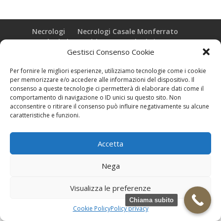
Necrologi
Necrologi Casale Monferrato
Necrologi Alessandria
Necrologi Piemonte
Gestisci Consenso Cookie
Realizzazione grafica e Copyright © zeropensieri local web -
Per fornire le migliori esperienze, utilizziamo tecnologie come i cookie
Casale Monferrato info@zeropensieri-cloud
per memorizzare e/o accedere alle informazioni del dispositivo. Il
consenso a queste tecnologie ci permetterà di elaborare dati come il
comportamento di navigazione o ID unici su questo sito. Non
acconsentire o ritirare il consenso può influire negativamente su alcune
caratteristiche e funzioni.
Accetta
Nega
Visualizza le preferenze
Chiama subito
Cookie Policy
Policy privacy