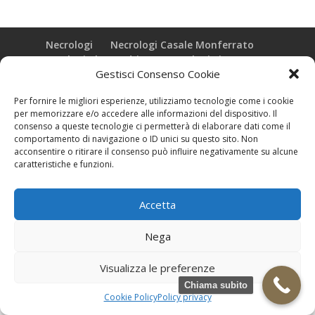
Necrologi
Necrologi Casale Monferrato
Necrologi Alessandria
Necrologi Piemonte
Gestisci Consenso Cookie
Realizzazione grafica e Copyright © zeropensieri local web -
Per fornire le migliori esperienze, utilizziamo tecnologie come i cookie
Casale Monferrato info@zeropensieri-cloud
per memorizzare e/o accedere alle informazioni del dispositivo. Il
consenso a queste tecnologie ci permetterà di elaborare dati come il
comportamento di navigazione o ID unici su questo sito. Non
acconsentire o ritirare il consenso può influire negativamente su alcune
caratteristiche e funzioni.
Accetta
Nega
Visualizza le preferenze
Chiama subito
Cookie Policy
Policy privacy