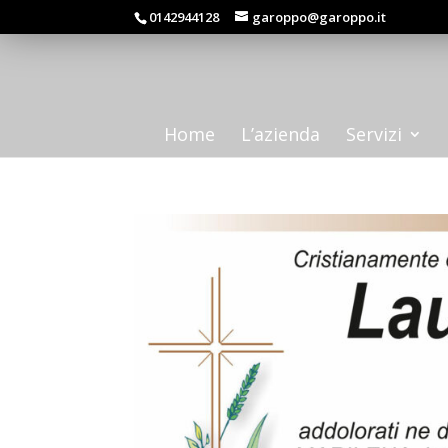
0142944128
garoppo@garoppo.it
Home
L’azienda
Servizi