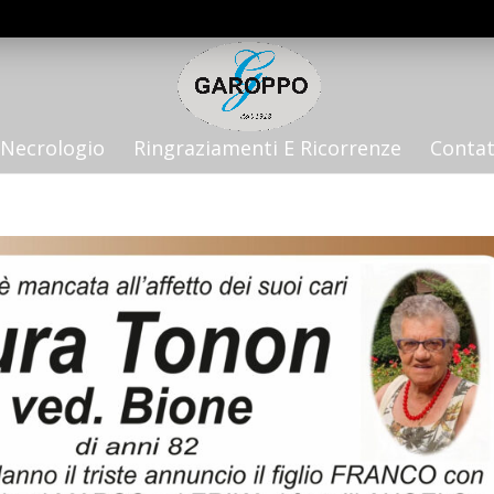
Necrologio
Ringraziamenti E Ricorrenze
Contat