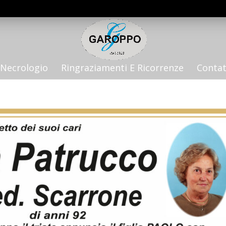
Necrologio
Ringraziamenti E Ricorrenze
Contat