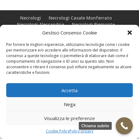
Necrologi
Necrologi Casale Monferrato
Necrologi Alessandria
Necrologi Piemonte
Gestisci Consenso Cookie
Realizzazione grafica e Copyright © zeropensieri local web -
Per fornire le migliori esperienze, utilizziamo tecnologie come i cookie
Casale Monferrato info@zeropensieri-cloud
per memorizzare e/o accedere alle informazioni del dispositivo. Il
consenso a queste tecnologie ci permetterà di elaborare dati come il
comportamento di navigazione o ID unici su questo sito. Non
acconsentire o ritirare il consenso può influire negativamente su alcune
caratteristiche e funzioni.
Accetta
Nega
Visualizza le preferenze
Chiama subito
Cookie Policy
Policy privacy