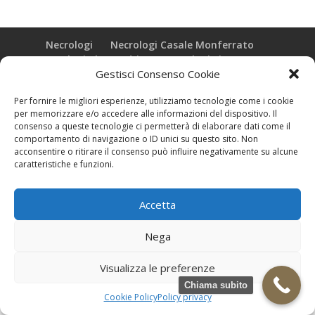
Necrologi
Necrologi Casale Monferrato
Necrologi Alessandria
Necrologi Piemonte
Gestisci Consenso Cookie
Realizzazione grafica e Copyright © zeropensieri local web -
Per fornire le migliori esperienze, utilizziamo tecnologie come i cookie
Casale Monferrato info@zeropensieri-cloud
per memorizzare e/o accedere alle informazioni del dispositivo. Il
consenso a queste tecnologie ci permetterà di elaborare dati come il
comportamento di navigazione o ID unici su questo sito. Non
acconsentire o ritirare il consenso può influire negativamente su alcune
caratteristiche e funzioni.
Accetta
Nega
Visualizza le preferenze
Chiama subito
Cookie Policy
Policy privacy