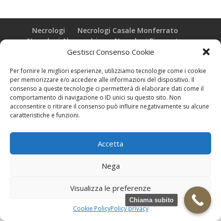
Necrologi
Necrologi Casale Monferrato
Necrologi Alessandria
Necrologi Piemonte
Gestisci Consenso Cookie
Realizzazione grafica e Copyright © zeropensieri local web -
Per fornire le migliori esperienze, utilizziamo tecnologie come i cookie
Casale Monferrato info@zeropensieri-cloud
per memorizzare e/o accedere alle informazioni del dispositivo. Il
consenso a queste tecnologie ci permetterà di elaborare dati come il
comportamento di navigazione o ID unici su questo sito. Non
acconsentire o ritirare il consenso può influire negativamente su alcune
caratteristiche e funzioni.
Accetta
Nega
Visualizza le preferenze
Chiama subito
Cookie Policy
Policy privacy