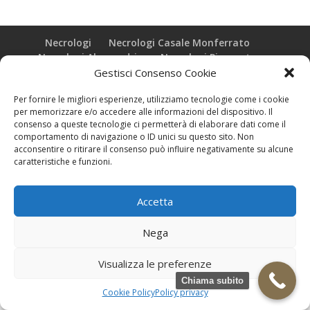
Necrologi
Necrologi Casale Monferrato
Necrologi Alessandria
Necrologi Piemonte
Gestisci Consenso Cookie
Realizzazione grafica e Copyright © zeropensieri local web -
Per fornire le migliori esperienze, utilizziamo tecnologie come i cookie
Casale Monferrato info@zeropensieri-cloud
per memorizzare e/o accedere alle informazioni del dispositivo. Il
consenso a queste tecnologie ci permetterà di elaborare dati come il
comportamento di navigazione o ID unici su questo sito. Non
acconsentire o ritirare il consenso può influire negativamente su alcune
caratteristiche e funzioni.
Accetta
Nega
Visualizza le preferenze
Chiama subito
Cookie Policy
Policy privacy