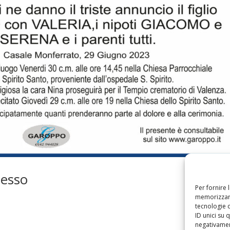
Besso
Per fornire 
memorizzare
tecnologie 
ID unici su 
negativament