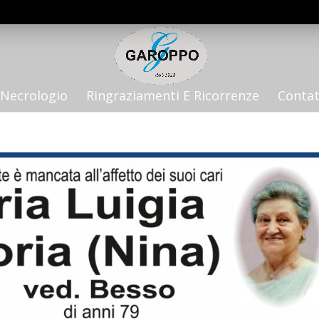
Necrologio
Ringraziamenti E Ricorrenze
Contat