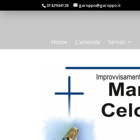
0142944128
garoppo@garoppo.it
Home
L’azienda
Servizi