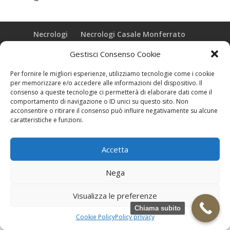
Necrologi
Necrologi Casale Monferrato
Necrologi Alessandria
Necrologi Piemonte
Gestisci Consenso Cookie
Realizzazione grafica e Copyright © zeropensieri local web -
Per fornire le migliori esperienze, utilizziamo tecnologie come i cookie
Casale Monferrato info@zeropensieri-cloud
per memorizzare e/o accedere alle informazioni del dispositivo. Il
consenso a queste tecnologie ci permetterà di elaborare dati come il
comportamento di navigazione o ID unici su questo sito. Non
acconsentire o ritirare il consenso può influire negativamente su alcune
caratteristiche e funzioni.
Accetta
Nega
Visualizza le preferenze
Chiama subito
Cookie Policy
Policy privacy