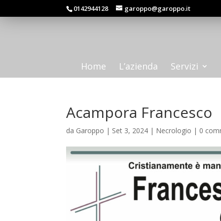
0142944128
garoppo@garoppo.it
Home
L’azienda
Servizi
Acampora Francesco
da
Garoppo
|
Set 3, 2024
|
Necrologio
|
0 com