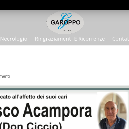
Necrologio
Ringraziamenti E Ricorrenze
Contat
menti