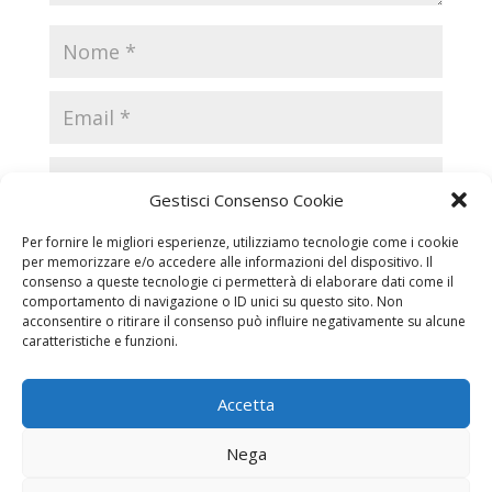
Gestisci Consenso Cookie
Per fornire le migliori esperienze, utilizziamo tecnologie come i cookie
per memorizzare e/o accedere alle informazioni del dispositivo. Il
consenso a queste tecnologie ci permetterà di elaborare dati come il
comportamento di navigazione o ID unici su questo sito. Non
acconsentire o ritirare il consenso può influire negativamente su alcune
caratteristiche e funzioni.
Accetta
Necrologi
Necrologi Casale Monferrato
Nega
Necrologi Alessandria
Necrologi Piemonte