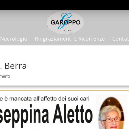
Necrologio
Ringraziamenti E Ricorrenze
Contat
. Berra
menti