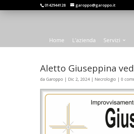
0142944128
garoppo@garoppo.it
Home
L’azienda
Servizi
Aletto Giuseppina ved
da
Garoppo
|
Dic 2, 2024
|
Necrologio
|
0 com