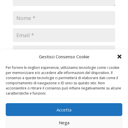
Gestisci Consenso Cookie
Per fornire le migliori esperienze, utilizziamo tecnologie come i cookie
per memorizzare e/o accedere alle informazioni del dispositivo. Il
consenso a queste tecnologie ci permetterà di elaborare dati come il
comportamento di navigazione o ID unici su questo sito. Non
acconsentire o ritirare il consenso può influire negativamente su alcune
caratteristiche e funzioni.
Accetta
Necrologi
Necrologi Casale Monferrato
Nega
Necrologi Alessandria
Necrologi Piemonte