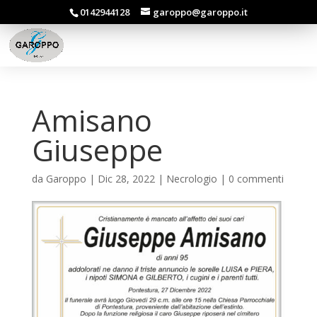
0142944128
garoppo@garoppo.it
Amisano
Giuseppe
da
Garoppo
|
Dic 28, 2022
|
Necrologio
|
0 commenti