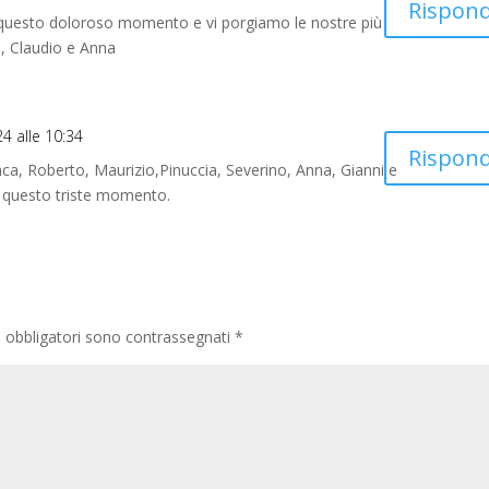
Rispond
n questo doloroso momento e vi porgiamo le nostre più
, Claudio e Anna
24 alle 10:34
Rispond
nca, Roberto, Maurizio,Pinuccia, Severino, Anna, Gianni e
 in questo triste momento.
i obbligatori sono contrassegnati
*