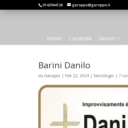
0142944128
garoppo@garoppo.it
Home
L’azienda
Servizi
Barini Danilo
da
Garoppo
|
Feb 22, 2024
|
Necrologio
|
7 co