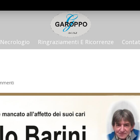
Necrologio
Ringraziamenti E Ricorrenze
Contat
mmenti