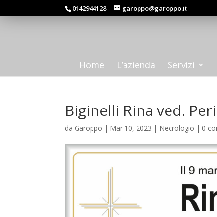
0142944128
garoppo@garoppo.it
Home
L’azienda
Servizi
Biginelli Rina ved. Peri
da
Garoppo
|
Mar 10, 2023
|
Necrologio
|
0 c