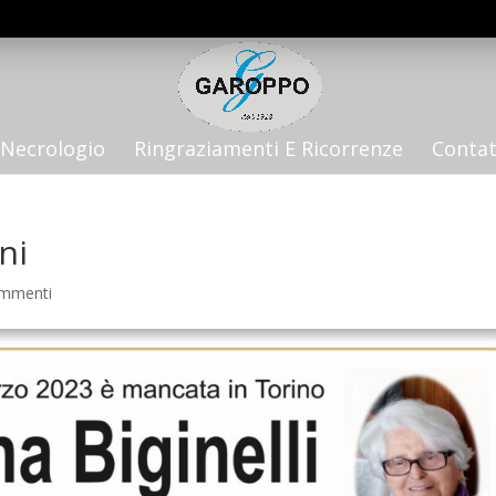
Necrologio
Ringraziamenti E Ricorrenze
Contat
ni
ommenti