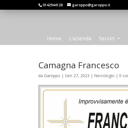
0142944128
garoppo@garoppo.it
Home
L’azienda
Servizi
Camagna Francesco
da
Garoppo
|
Gen 27, 2023
|
Necrologio
|
0 c