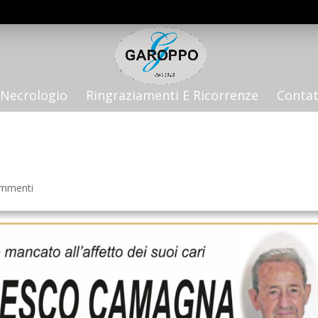
Necrologio
Ringraziamenti E Ricorrenze
Contat
ommenti