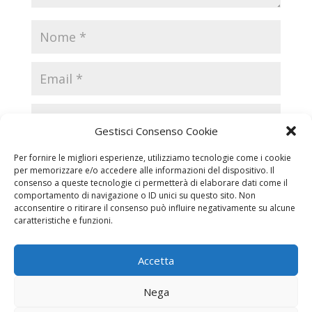
Gestisci Consenso Cookie
Per fornire le migliori esperienze, utilizziamo tecnologie come i cookie
per memorizzare e/o accedere alle informazioni del dispositivo. Il
consenso a queste tecnologie ci permetterà di elaborare dati come il
comportamento di navigazione o ID unici su questo sito. Non
acconsentire o ritirare il consenso può influire negativamente su alcune
caratteristiche e funzioni.
Accetta
Necrologi
Necrologi Casale Monferrato
Nega
Necrologi Alessandria
Necrologi Piemonte