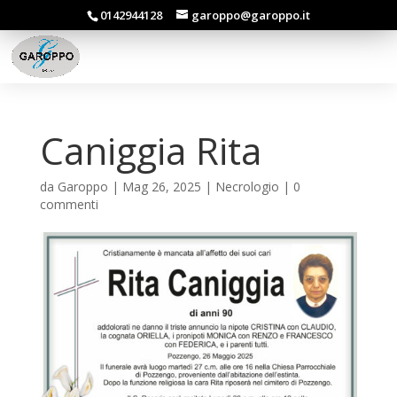
0142944128
garoppo@garoppo.it
Caniggia Rita
da
Garoppo
|
Mag 26, 2025
|
Necrologio
|
0
commenti